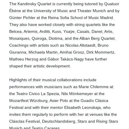
The Kandinsky Quartet is currently being tutored by Quatuor
Ébène at the University of Music and Theater Munich and by
Günter Pichler at the Reina Sofia School of Music Madrid.
They also have worked closely with string quartets like the
Belcea, Artemis, Arditti, Kuss, Ysaÿe, Casals, Danel, Artis,
Mosaïques, Quiroga, Diotima, and the Alban Berg Quartet.
Coachings with artists such as Nicolas Altstaedt, Bruno
Giuranna, Michaela Martin, Amihai Grosz, Dirk Mommertz,
Mathieu Herzog and Gábor Takács-Nagy have further
shaped their artistic development.
Highlights of their musical collaborations include
performances with musicians such as Marie Chilemme at
the Teatro Civico La Spezia, Nils Mönkemeyer at the
Mozartfest Würzburg, Asier Polo at the Guadíx Clásica
Festival and with their mentor Elisabeth Leonskaja, who
invites them regularly to perform with her at venues like the
Clásclas Festival, Deutschlandsberg, Stars and Rising Stars
Munich and Teatro Caceres.