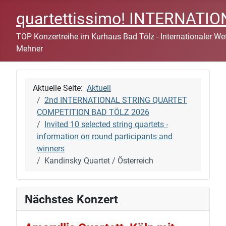
quartettissimo! INTERNAT
TOP Konzertreihe im Kurhaus Bad Tölz - Internationaler Wett
Mehner
Aktuelle Seite:
Aktuell
2nd INTERNATIONAL STRING QUARTET
COMPETITION BAD TÖLZ 2026
Invited 10 selected string quartets -
information on round participants and
winners
Kandinsky Quartet / Österreich
Nächstes Konzert