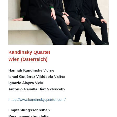
Kandinsky Quartet
Wien (Österreich)
Hannah Kandinsky
Violine
Israel Gutiérrez Vildósola
Violine
Ignazio Alayza
Viola
Antonio Gervilla Díaz
Violoncello
https://www.kandinskyquartet.com/
Empfehlungsschreiben ·
Recommendation letter