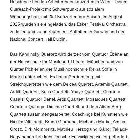
Residence bei den ArbeiterInnenkonzerten in Wien – einem
Outreach-Projekt mit Schwerpunkt auf sozialem
Wohnungsbau, mit fünf Konzerten pro Saison. Im August
2025 wurden sie eingeladen, das Esker Festival Orchestra
zu leiten und zu betreuen, mit Auftritten in Galway und der
National Concert Hall Dublin.
Das Kandinsky Quartett wird derzeit vom Quatuor Ébène an
der Hochschule für Musik und Theater München und von
Günter Pichler an der Musikhochschule Reina Sofía in
Madrid unterrichtet. Es hat außerdem eng mit
Streichquartetten wie dem Belcea Quartet, Artemis Quartett,
Arditti Quartett, Kuss Quartett, Ysaÿe Quartett, Cuarteto
Casals, Quatuor Danel, Artis Quartett, Mosaïques Quartett,
Cuarteto Quiroga, Diotima Quartett und dem Alban Berg
Quartett zusammengearbeitet. Coachings bei Künstlern wie
Nicolas Altstaedt, Bruno Giuranna, Michaela Martin, Amihai
Grosz, Dirk Mommertz, Mathieu Herzog und Gábor Takács-
Nagy haben ihre künstlerische Entwicklung weiter gefördert.