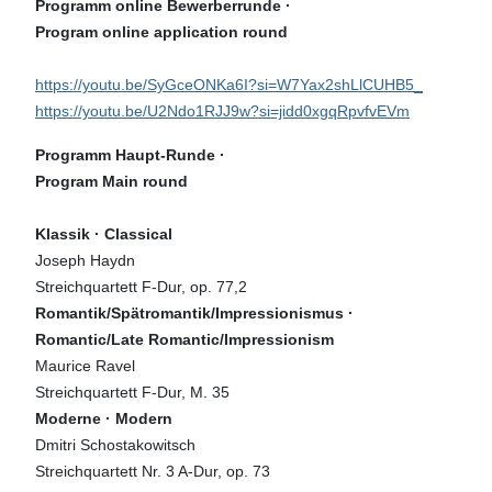
Programm online Bewerberrunde ·
Program online application round
https://youtu.be/SyGceONKa6I?si=W7Yax2shLlCUHB5_
https://youtu.be/U2Ndo1RJJ9w?si=jidd0xgqRpvfvEVm
Programm Haupt-Runde ·
Program Main round
Klassik · Classical
Joseph Haydn
Streichquartett F-Dur, op. 77,2
Romantik/Spätromantik/Impressionismus ·
Romantic/Late Romantic/Impressionism
Maurice Ravel
Streichquartett F-Dur, M. 35
Moderne · Modern
Dmitri Schostakowitsch
Streichquartett Nr. 3 A-Dur, op. 73