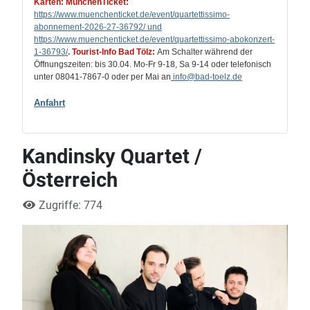
Karten: MünchenTicket:
https://www.muenchenticket.de/event/quartettissimo-
abonnement-2026-27-36792/ und
https://www.muenchenticket.de/event/quartettissimo-abokonzert-
1-36793/
.
Tourist-Info Bad Tölz:
Am Schalter während der
Öffnungszeiten: bis 30.04. Mo-Fr 9-18, Sa 9-14 oder telefonisch
unter 08041-7867-0 oder per Mai an
info
@bad-toelz.de
Anfahrt
Kandinsky Quartet /
Österreich
Zugriffe: 774