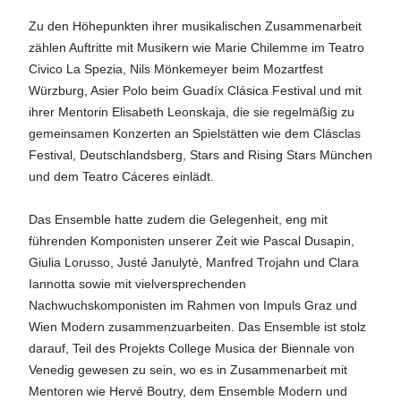
Zu den Höhepunkten ihrer musikalischen Zusammenarbeit
zählen Auftritte mit Musikern wie Marie Chilemme im Teatro
Civico La Spezia, Nils Mönkemeyer beim Mozartfest
Würzburg, Asier Polo beim Guadíx Clásica Festival und mit
ihrer Mentorin Elisabeth Leonskaja, die sie regelmäßig zu
gemeinsamen Konzerten an Spielstätten wie dem Clásclas
Festival, Deutschlandsberg, Stars and Rising Stars München
und dem Teatro Cáceres einlädt.
Das Ensemble hatte zudem die Gelegenheit, eng mit
führenden Komponisten unserer Zeit wie Pascal Dusapin,
Giulia Lorusso, Justé Janulytè, Manfred Trojahn und Clara
Iannotta sowie mit vielversprechenden
Nachwuchskomponisten im Rahmen von Impuls Graz und
Wien Modern zusammenzuarbeiten. Das Ensemble ist stolz
darauf, Teil des Projekts College Musica der Biennale von
Venedig gewesen zu sein, wo es in Zusammenarbeit mit
Mentoren wie Hervé Boutry, dem Ensemble Modern und