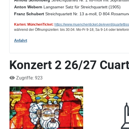
Arnold Schönberg
Streichquartett Nr. 2 fis-moll mit Soprans
Anton Webern
Langsamer Satz für Streichquartett (1905)
Franz Schubert
Streichquartett Nr. 13 a-moll, D 804
Rosamun
Karten: MünchenTicket:
https://www.muenchenticket.de/event/quartetti
während der Öffnungszeiten: bis 30.04. Mo-Fr 9-18, Sa 9-14 oder telefon
Anfahrt
Konzert 2 26/27 Cuart
Zugriffe: 923