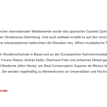
lreicher internationaler Wettbewerbe wurde das spanische Cuarteto Qui
chen Stradivarius-Sammlung. Und auch weltweit erzählt es auf den re
ne Interpretationen beleuchten die Klassiker neu, öffnen musikalisch
der Musikhochschule in Basel und an der Europäischen Kammermusikak
, Ferenc Rados, Andràs Keller, Eberhard Feltz und Johannes Meissl ge
d Akademie (Aitor Hevia), am Real Conservatorio Superior de Música d
. Sie werden regelmäßig zu Meisterkursen an Universitäten und Hochs
n bei: