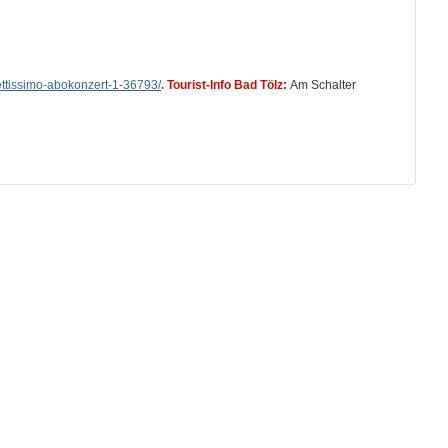
ettissimo-abokonzert-1-36793/
.
Tourist-Info Bad Tölz:
Am Schalter