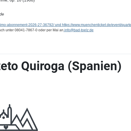
timme, op. 10 (1908)
de
ssimo-abonnement-2026-27-36792/ und https://www.muenchenticket.de/event/quart
isch unter 08041-7867-0 oder per Mai an
info
@bad-toelz.de
eto Quiroga (Spanien)