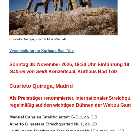
Cuarteto Quiroga, Foto: © MolinaVisuals
Veranstaltung im Kurhaus Bad Tölz
Sonntag 08. November 2026, 19:30 Uhr, Einführung 18
Gabriel von Seidl
-Konzertsaal, Kurhaus Bad Tölz
Cuarteto Quiroga, Madrid
Als Preisträger renommierter, internationaler Streich
qu
regelmäßig auf den wichtigen Bühnen der Welt zu Gas
Manuel Canales
Streichquartett G-Dur, op. 3,5
Alberto Ginastera
Streichquartett Nr. 1, op. 20
Ludwig van Beethoven
Streichquartett Nr.15 a-moll, op. 132