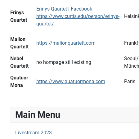
Erinys Quartet | Facebook
Erinys
https://www.curtis.edu/person/erinys-
Helsin
Quartet
quartet/
Malion
https://malionquartett.com
Frankf
Quartett
Nebel
Seoul/
no hompage still existing
Quartett
Münch
Quatuor
https://www.quatuormona.com
Paris
Mona
Main Menu
Livestream 2023