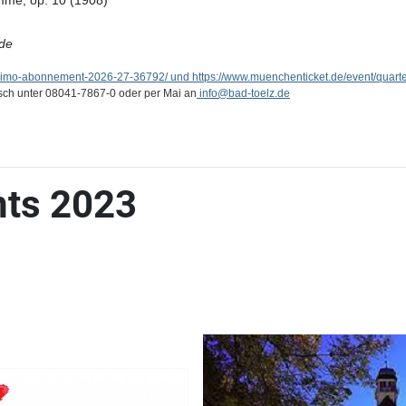
timme, op. 10 (1908)
de
ssimo-abonnement-2026-27-36792/ und https://www.muenchenticket.de/event/quart
isch unter 08041-7867-0 oder per Mai an
info
@bad-toelz.de
nts 2023