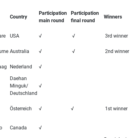
Participation
Participation
Country
Winners
main round
final round
are
USA
√
√
3rd winner
urne
Australia
√
√
2nd winner
aag
Nederland
√
Daehan
Minguk/
√
Deutschland
a
Österreich
√
√
1st winner
o
Canada
√