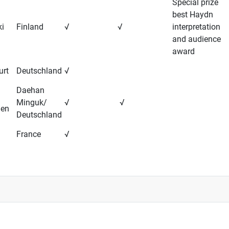
Special prize
best Haydn
ki
Finland
√
√
interpretation
and audience
award
urt
Deutschland
√
Daehan
Minguk/
√
√
en
Deutschland
France
√