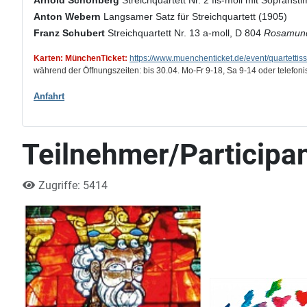
Arnold Schönberg
Streichquartett Nr. 2 fis-moll mit Soprans
Anton Webern
Langsamer Satz für Streichquartett (1905)
Franz Schubert
Streichquartett Nr. 13 a-moll, D 804
Rosamun
Karten: MünchenTicket:
https://www.muenchenticket.de/event/quartetti
während der Öffnungszeiten: bis 30.04. Mo-Fr 9-18, Sa 9-14 oder telefon
Anfahrt
Teilnehmer/Participa
Zugriffe: 5414