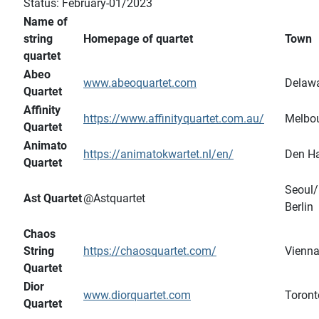
Status: February-01/2023
Name of
string
Homepage of quartet
Town
quartet
Abeo
www.abeoquartet.com
Delaw
Quartet
Affinity
https://www.affinityquartet.com.au/
Melbo
Quartet
Animato
https://animatokwartet.nl/en/
Den H
Quartet
Seoul/
Ast Quartet
@Astquartet
Berlin
Chaos
String
https://chaosquartet.com/
Vienn
Quartet
Dior
www.diorquartet.com
Toront
Quartet