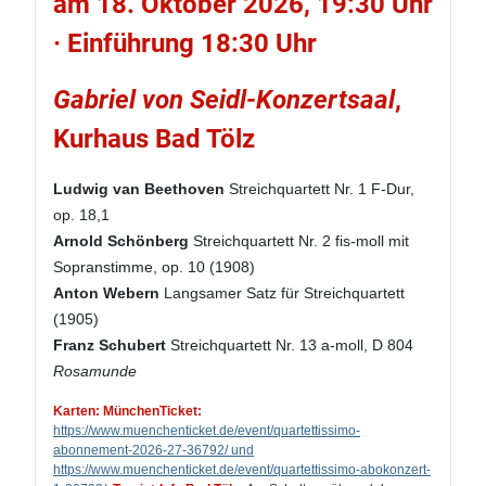
am 18. Oktober 2026, 19:30 Uhr
· Einführung 18:30 Uhr
Gabriel von Seidl-Konzertsaal
,
Kurhaus Bad Tölz
Ludwig van Beethoven
Streichquartett Nr. 1 F-Dur,
op. 18,1
Arnold Schönberg
Streichquartett Nr. 2 fis-moll mit
Sopranstimme, op. 10 (1908)
Anton Webern
Langsamer Satz für Streichquartett
(1905)
Franz Schubert
Streichquartett Nr. 13 a-moll, D 804
Rosamunde
Karten: MünchenTicket:
https://www.muenchenticket.de/event/quartettissimo-
abonnement-2026-27-36792/ und
https://www.muenchenticket.de/event/quartettissimo-abokonzert-