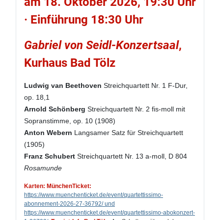
am 18. Oktober 2026, 19:30 Uhr
· Einführung 18:30 Uhr
Gabriel von Seidl-Konzertsaal
,
Kurhaus Bad Tölz
Ludwig van Beethoven
Streichquartett Nr. 1 F-Dur,
op. 18,1
Arnold Schönberg
Streichquartett Nr. 2 fis-moll mit
Sopranstimme, op. 10 (1908)
Anton Webern
Langsamer Satz für Streichquartett
(1905)
Franz Schubert
Streichquartett Nr. 13 a-moll, D 804
Rosamunde
Karten: MünchenTicket:
https://www.muenchenticket.de/event/quartettissimo-
abonnement-2026-27-36792/ und
https://www.muenchenticket.de/event/quartettissimo-abokonzert-