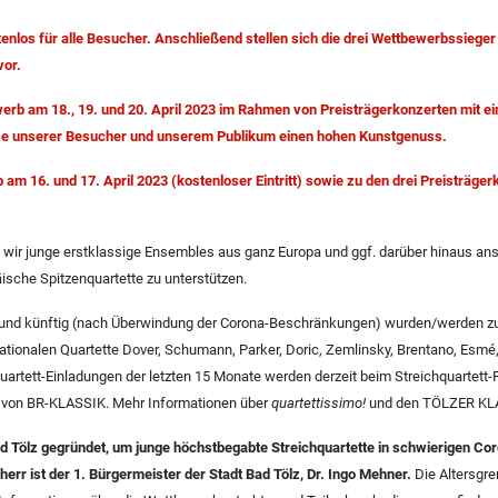
tenlos für alle Besucher. Anschließend stellen sich die drei Wettbewerbssieger
vor.
ewerb am 18., 19. und 20. April 2023 im Rahmen von Preisträgerkonzerten mit
resse unserer Besucher und unserem Publikum einen hohen Kunstgenuss.
m 16. und 17. April 2023 (kostenloser Eintritt) sowie zu den drei Preisträger
wir junge erstklassige Ensembles aus ganz Europa und ggf. darüber hinaus ans
päische Spitzenquartette zu unterstützen.
ren und künftig (nach Überwindung der Corona-Beschränkungen) wurden/werden z
nationalen Quartette Dover, Schumann, Parker, Doric, Zemlinsky, Brentano, Esm
 Quartett-Einladungen der letzten 15 Monate werden derzeit beim Streichquart
n von BR-KLASSIK. Mehr Informationen über
quartettissimo!
und den TÖLZER KLA
d Tölz gegründet, um junge höchstbegabte Streichquartette in schwierigen Cor
herr ist der 1. Bürgermeister der Stadt Bad Tölz, Dr. Ingo Mehner.
Die Altersgre