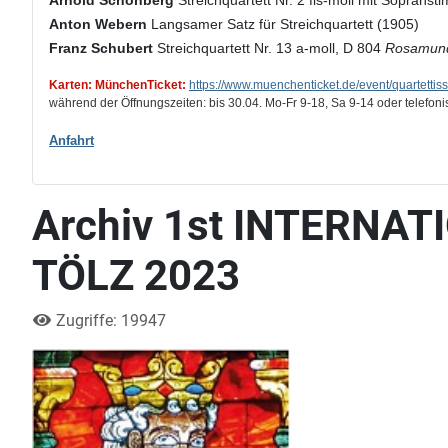
Arnold Schönberg
Streichquartett Nr. 2 fis-moll mit Soprans
Anton Webern
Langsamer Satz für Streichquartett (1905)
Franz Schubert
Streichquartett Nr. 13 a-moll, D 804
Rosamun
Karten: MünchenTicket:
https://www.muenchenticket.de/event/quartetti
während der Öffnungszeiten: bis 30.04. Mo-Fr 9-18, Sa 9-14 oder telefon
Anfahrt
Archiv 1st INTERNA
TÖLZ 2023
Zugriffe: 19947