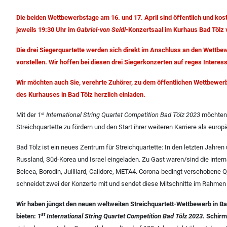
Die beiden Wettbewerbstage am 16. und 17. April sind öffentlich und kos
jeweils 19:30 Uhr im
Gabriel-von Seidl-
Konzertsaal im Kurhaus Bad Tölz 
Die drei Siegerquartette werden sich direkt im Anschluss an den Wettb
vorstellen. Wir hoffen bei diesen drei Siegerkonzerten auf reges Inte
Wir möchten auch Sie, verehrte Zuhörer, zu dem öffentlichen Wettbewerb a
des Kurhauses in Bad Tölz herzlich einladen.
Mit der
1
International String Quartet Competition Bad Tölz 2023
möchten 
st
Streichquartette zu fördern und den Start ihrer weiteren Karriere als euro
Bad Tölz ist ein neues Zentrum für Streichquartette: In den letzten Jah
Russland, Süd-Korea und Israel eingeladen. Zu Gast waren/sind die inter
Belcea, Borodin, Juilliard, Calidore, META4. Corona-bedingt verschobene
schneidet zwei der Konzerte mit und sendet diese Mitschnitte im Rahme
Wir haben jüngst den neuen weltweiten Streichquartett-Wettbewerb in Ba
st
bieten:
1
International String Quartet Competition Bad Tölz 2023
. Schirm