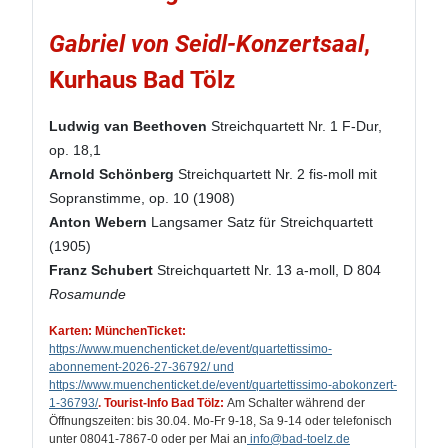
Gabriel von Seidl-Konzertsaal
,
Kurhaus Bad Tölz
Ludwig van Beethoven
Streichquartett Nr. 1 F-Dur,
op. 18,1
Arnold Schönberg
Streichquartett Nr. 2 fis-moll mit
Sopranstimme, op. 10 (1908)
Anton Webern
Langsamer Satz für Streichquartett
(1905)
Franz Schubert
Streichquartett Nr. 13 a-moll, D 804
Rosamunde
Karten: MünchenTicket:
https://www.muenchenticket.de/event/quartettissimo-
abonnement-2026-27-36792/ und
https://www.muenchenticket.de/event/quartettissimo-abokonzert-
1-36793/
.
Tourist-Info Bad Tölz:
Am Schalter während der
Öffnungszeiten: bis 30.04. Mo-Fr 9-18, Sa 9-14 oder telefonisch
unter 08041-7867-0 oder per Mai an
info
@bad-toelz.de