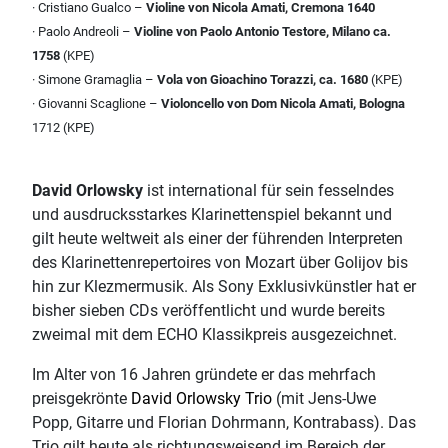
· Cristiano Gualco –
Violine von Nicola Amati, Cremona 1640
· Paolo Andreoli –
Violine von Paolo Antonio Testore, Milano ca.
1758
(KPE)
· Simone Gramaglia –
Vola von Gioachino Torazzi, ca. 1680
(KPE)
· Giovanni Scaglione –
Violoncello von Dom Nicola Amati, Bologna
1712 (KPE)
David Orlowsky
ist international für sein fesselndes
und ausdrucksstarkes Klarinettenspiel bekannt und
gilt heute weltweit als einer der führenden Interpreten
des Klarinettenrepertoires von Mozart über Golijov bis
hin zur Klezmermusik. Als Sony Exklusivkünstler hat er
bisher sieben CDs veröffentlicht und wurde bereits
zweimal mit dem ECHO Klassikpreis ausgezeichnet.
Im Alter von 16 Jahren gründete er das mehrfach
preisgekrönte
David Orlowsky Trio
(mit Jens-Uwe
Popp, Gitarre und Florian Dohrmann, Kontrabass). Das
Trio gilt heute als richtungsweisend im Bereich der