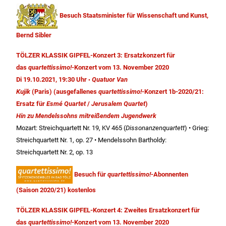
Besuch Staatsminister für Wissenschaft und Kunst,
Bernd Sibler
TÖLZER KLASSIK GIPFEL-Konzert 3: Ersatzkonzert für
das
quartettissimo!
-Konzert vom 13. November 2020
Di 19.10.2021, 19:30 Uhr
Quatuor Van
•
Kujik
(Paris) (ausgefallenes
quartettissimo!
-Konzert 1b-2020/21:
Ersatz für
Esmé Quartet
/
Jerusalem Quartet
)
Hin zu Mendelssohns mitreißendem Jugendwerk
Mozart: Streichquartett Nr. 19, KV 465 (
Dissonanzenquartett
) • Grieg:
Streichquartett Nr. 1, op. 27 • Mendelssohn Bartholdy:
Streichquartett Nr. 2, op. 13
Besuch für
quartettissimo!
-Abonnenten
(Saison 2020/21) kostenlos
TÖLZER KLASSIK GIPFEL-Konzert 4: Zweites Ersatzkonzert für
das
quartettissimo!
-Konzert vom 13. November 2020