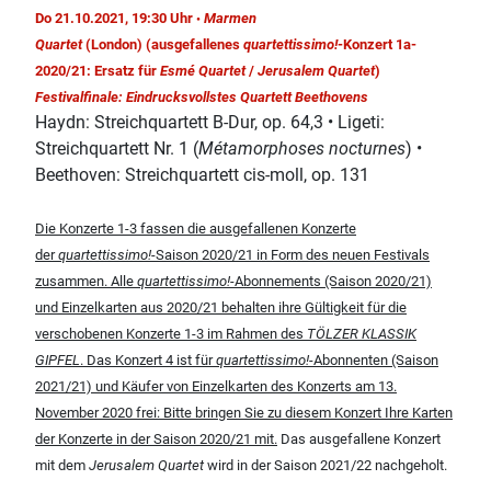
Do 21.10.2021, 19:30 Uhr
Marmen
•
Quartet
(London) (ausgefallenes
quartettissimo!
-Konzert 1a-
2020/21: Ersatz für
Esmé Quartet
/
Jerusalem Quartet
)
Festivalfinale: Eindrucksvollstes Quartett Beethovens
Haydn: Streichquartett B-Dur, op. 64,3 • Ligeti:
Streichquartett Nr. 1 (
Métamorphoses nocturnes
) •
Beethoven: Streichquartett cis-moll, op. 131
Die Konzerte 1-3 fassen die ausgefallenen Konzerte
der
quartettissimo!
-Saison 2020/21 in Form des neuen Festivals
zusammen. Alle
quartettissimo!
-Abonnements (Saison 2020/21)
und Einzelkarten aus 2020/21 behalten ihre Gültigkeit für die
verschobenen Konzerte 1-3 im Rahmen des
TÖLZER KLASSIK
GIPFEL
. Das Konzert 4 ist für
quartettissimo!
-Abonnenten (Saison
2021/21) und Käufer von Einzelkarten des Konzerts am 13.
November 2020 frei: Bitte bringen Sie zu diesem Konzert Ihre Karten
der Konzerte in der Saison 2020/21 mit.
Das ausgefallene Konzert
mit dem
Jerusalem Quartet
wird in der Saison 2021/22 nachgeholt.