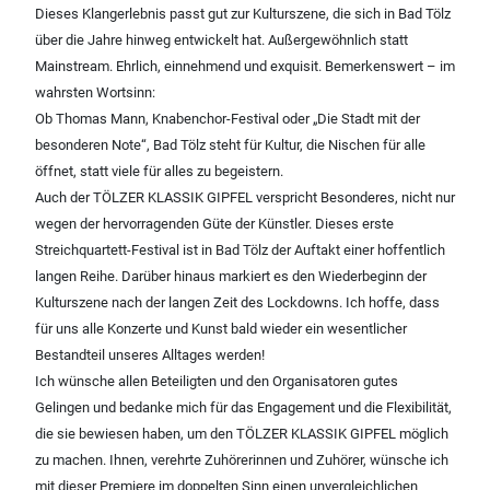
Dieses Klangerlebnis passt gut zur Kulturszene, die sich in Bad Tölz
über die Jahre hinweg entwickelt hat. Außergewöhnlich statt
Mainstream. Ehrlich, einnehmend und exquisit. Bemerkenswert – im
wahrsten Wortsinn:
Ob Thomas Mann, Knabenchor-Festival oder „Die Stadt mit der
besonderen Note“, Bad Tölz steht für Kultur, die Nischen für alle
öffnet, statt viele für alles zu begeistern.
Auch der TÖLZER KLASSIK GIPFEL verspricht Besonderes, nicht nur
wegen der hervorragenden Güte der Künstler. Dieses erste
Streichquartett-Festival ist in Bad Tölz der Auftakt einer hoffentlich
langen Reihe. Darüber hinaus markiert es den Wiederbeginn der
Kulturszene nach der langen Zeit des Lockdowns. Ich hoffe, dass
für uns alle Konzerte und Kunst bald wieder ein wesentlicher
Bestandteil unseres Alltages werden!
Ich wünsche allen Beteiligten und den Organisatoren gutes
Gelingen und bedanke mich für das Engagement und die Flexibilität,
die sie bewiesen haben, um den TÖLZER KLASSIK GIPFEL möglich
zu machen. Ihnen, verehrte Zuhörerinnen und Zuhörer, wünsche ich
mit dieser Premiere im doppelten Sinn einen unvergleichlichen