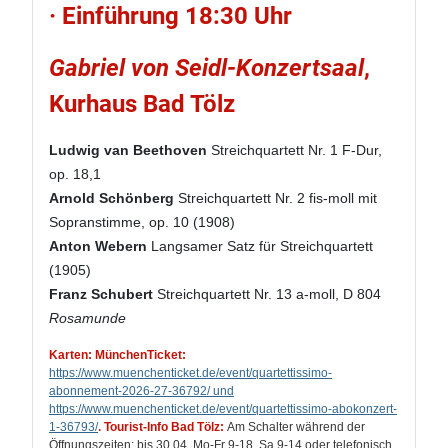
· Einführung 18:30 Uhr
Gabriel von Seidl-Konzertsaal
,
Kurhaus Bad Tölz
Ludwig van Beethoven
Streichquartett Nr. 1 F-Dur,
op. 18,1
Arnold Schönberg
Streichquartett Nr. 2 fis-moll mit
Sopranstimme, op. 10 (1908)
Anton Webern
Langsamer Satz für Streichquartett
(1905)
Franz Schubert
Streichquartett Nr. 13 a-moll, D 804
Rosamunde
Karten: MünchenTicket:
https://www.muenchenticket.de/event/quartettissimo-
abonnement-2026-27-36792/ und
https://www.muenchenticket.de/event/quartettissimo-abokonzert-
1-36793/
.
Tourist-Info Bad Tölz:
Am Schalter während der
Öffnungszeiten: bis 30.04. Mo-Fr 9-18, Sa 9-14 oder telefonisch